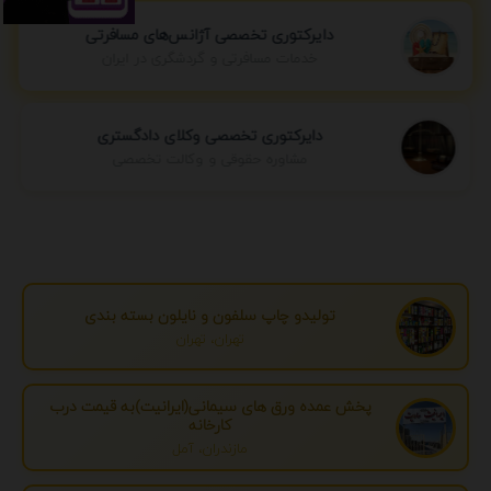
دایرکتوری تخصصی آژانس‌های مسافرتی
خدمات مسافرتی و گردشگری در ایران
دایرکتوری تخصصی وکلای دادگستری
مشاوره حقوقی و وکالت تخصصی
تولیدو چاپ سلفون و نایلون بسته بندی
تهران، تهران
پخش عمده ورق های سیمانی(ایرانیت)به قیمت درب
کارخانه
مازندران، آمل