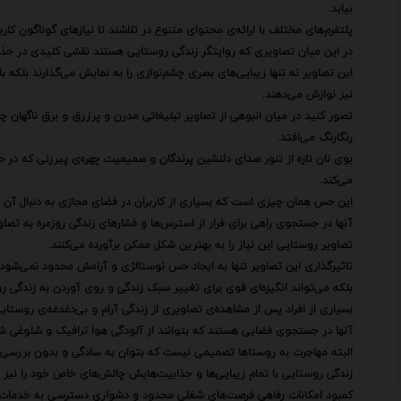
بیابد.
پلتفرم‌های مختلف با ارائه‌ی محتوای متنوع در تلاشند تا نیازهای گوناگون کاربرا
در این میان تصاویری که روایتگر زندگی روستایی هستند نقشی کلیدی در جذب 
این تصاویر نه تنها زیبایی‌های بصری چشم‌نوازی را به نمایش می‌گذارند بلک
نیز نوازش می‌دهند.
تصور کنید در میان انبوهی از تصاویر تبلیغاتی مدرن و پرزرق و برق ناگهان چ
رنگارنگ می‌افتد.
بوی نان تازه از تنور صدای دلنشین پرندگان و صمیمیت چهره‌ی پیرزنی که در 
می‌کند.
این حس همان چیزی است که بسیاری از کاربران در فضای مجازی به دنبال آن 
آنها در جستجوی راهی برای فرار از استرس‌ها و فشارهای زندگی روزمره به تصا
تصاویر روستایی این نیاز را به بهترین شکل ممکن برآورده می‌کنند.
تاثیرگذاری این تصاویر تنها به ایجاد حس نوستالژی و آرامش محدود نمی‌شود.
بلکه می‌تواند انگیزه‌ای قوی برای تغییر سبک زندگی و روی آوردن به زندگی رو
بسیاری از افراد پس از مشاهده‌ی تصاویری از زندگی آرام و بی‌دغدغه‌ی روستای
آنها در جستجوی فضایی هستند که بتوانند از آلودگی هوا ترافیک و شلوغی شه
البته مهاجرت به روستاها تصمیمی نیست که بتوان به سادگی و بدون بررسی
زندگی روستایی با تمام زیبایی‌ها و جذابیت‌هایش چالش‌های خاص خود را نیز دا
کمبود امکانات رفاهی فرصت‌های شغلی محدود و دشواری دسترسی به خدمات ب