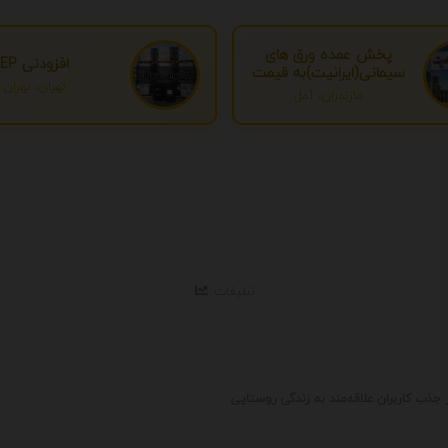
پخش عمده ورق های
افزودنی EP
سیمانی(ایرانیت)به قیمت
تهران، تهران
درب کارخانه
مازندران، آمل
تبلیغات
 جذب کاربران علاقه‌مند به زندگی روستایی