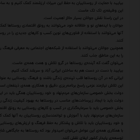
بیایید با حمایت از روستاییان به حفظ این میراث ارزشمند کمک کنیم و به ساخ
این وظیفه‌ی تک تک ماست.
در این راستا نقش جوانان بسیار حائز اهمیت است.
جوانان با ایده‌های نو و خلاقانه خود می‌توانند به رونق اقتصادی روستاها کمک
آنها می‌توانند با استفاده از فناوری‌های نوین کسب و کارهای جدیدی را در رو
کنند.
همچنین جوانان می‌توانند با استفاده از شبکه‌های اجتماعی به معرفی فرهنگ
را به این مناطق جذب کنند.
می‌توان گفت که آینده‌ی روستاها در گرو تلاش و همت همه‌ی ماست.
بیایید با دست در دست هم به ساختن ایرانی آباد و سربلند کمک کنیم.
ایرانی که در آن روستاها قلب تپنده‌ی زندگی باشند و فرهنگ روستایی به عنو
این تلاش نیازمند عزمی راسخ برنامه‌ریزی دقیق و همکاری همه‌ی ذینفعان است
دولت بخش خصوصی سازمان‌های مردم‌نهاد و خود روستاییان همگی باید در این 
دولت باید با ایجاد زیرساخت‌های مناسب در روستاها به بهبود کیفیت زندگی ر
بخش خصوصی باید با سرمایه‌گذاری در کسب و کارهای روستایی به رونق اقتص
سازمان‌های مردم‌نهاد باید با آموزش و توانمندسازی روستاییان به آنها کمک کن
و خود روستاییان باید با تلاش و پشتکار به حفظ فرهنگ و ارزش‌های روستایی
با همکاری همه‌ی این عوامل می‌توان امیدوار بود که روستاها به جایگاهی شای
توسعه‌ی پایدار کشور ایفای نقش کنند.