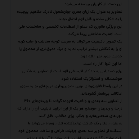
این دسته از کاربران برجسته می‌شود.
تصاویر به عنوان یک زبان بصری جهان‌شمول قادرند مفاهیم پیچیده
را به شکلی ساده و قابل فهم انتقال دهند.
این ویژگی فناوری که مملو از اصطلاحات تخصصی و مشخصات فنی
است اهمیت مضاعفی پیدا می‌کند.
یک تصویر باکیفیت می‌تواند به سرعت توجه مخاطب را جلب کرده
او را به کنکاش بیشتر ترغیب نماید و درک عمیق‌تری از محصول یا
خدمت مورد نظر ارائه دهد.
اما این تنها آغاز راه است.
برای دستیابی به حداکثر اثربخشی لازم است از تصاویر به شکلی
هوشمندانه و استراتژیک استفاده شود.
در این راستا فناوری‌های نوین تصویربرداری دریچه‌ای نو به سوی
امکانات بی‌شمار گشوده‌اند.
از تصاویر سه بعدی و واقعیت افزوده گرفته تا ویدئوهای ۳۶۰
درجه و رندرهای حرفه‌ای هر یک از این ابزارها قابلیت آن را دارند که
تجربه‌ای منحصربه‌فرد و جذاب برای مخاطب خلق کنند.
به عنوان مثال یک شرکت تولیدکننده تلفن همراه می‌تواند با
استفاده از تصاویر سه بعدی جزئیات طراحی و ساخت محصول خود
را به نمایش گذاشته و مخاطب را قادر سازد تا آن را از زوایای