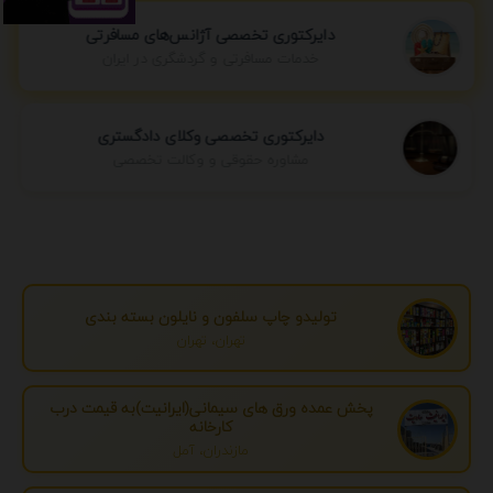
دایرکتوری تخصصی آژانس‌های مسافرتی
خدمات مسافرتی و گردشگری در ایران
دایرکتوری تخصصی وکلای دادگستری
مشاوره حقوقی و وکالت تخصصی
تولیدو چاپ سلفون و نایلون بسته بندی
تهران، تهران
پخش عمده ورق های سیمانی(ایرانیت)به قیمت درب
کارخانه
مازندران، آمل