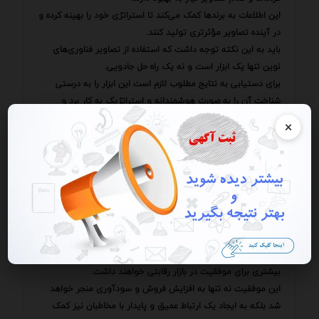
این اطلاعات به برندها کمک می‌کند تا استراتژی خود را بهینه کرده و
در آینده تصاویر مؤثرتری تولید کنند.
باید به این نکته توجه داشت که استفاده از تصاویر فناوری‌های
نوین تنها یک ابزار است و نه یک راه حل جادویی.
برای دستیابی به نتایج مطلوب لازم است این ابزار را به درستی
شناخت آن را به صورت هوشمندانه و استراتژیک به کار برد و
همواره در حال یادگیری و بهبود بود.
×
با انجام این کار می‌توان اطمینان حاصل کرد که تصاویر به عنوان یک
دارایی ارزشمند در خدمت اهداف بازاریابی و جذب مخاطب قرار
خواهند گرفت.
در خاتمه باید گفت که در عصر حاضر توجه مخاطبان به شدت
محدود است استفاده از تصاویر فناوری‌های نوین به عنوان یک
راهکار قدرتمند برای جذب کاربران تکنولوژی‌دوست بیش از پیش
اهمیت یافته است.
برندهایی که بتوانند از این ابزار به درستی استفاده کنند شانس
بیشتری برای موفقیت در بازار رقابتی خواهند داشت.
این موفقیت نه تنها به افزایش فروش و سودآوری منجر خواهد
شد بلکه به ایجاد یک ارتباط عمیق و پایدار با مخاطبان نیز کمک