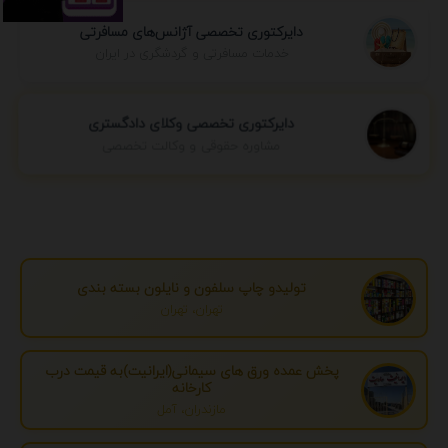
دایرکتوری تخصصی آژانس‌های مسافرتی
خدمات مسافرتی و گردشگری در ایران
دایرکتوری تخصصی وکلای دادگستری
مشاوره حقوقی و وکالت تخصصی
تولیدو چاپ سلفون و نایلون بسته بندی
تهران، تهران
پخش عمده ورق های سیمانی(ایرانیت)به قیمت درب
کارخانه
مازندران، آمل