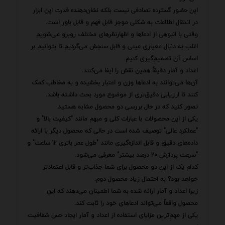
این حضور گسترده تصادفی نیست بلکه نشان‌دهنده قدرت این ابزار
در انتقال اطلاعات به شکلی موجز قابل فهم و قابل باور است.
وقتی با انبوهی از ادعاها و اظهارنظرهای مختلف روبرو می‌شویم
اغلب به دنبال معیاری عینی و قابل سنجش می‌گردیم تا بتوانیم بر
اساس آن تصمیم‌گیری کنیم.
اعداد و آمار دقیقاً همین نقش را ایفا می‌کنند.
آن‌ها می‌توانند به ادعاها وزن و اعتبار بخشیده و به مخاطب کمک
کنند تا ارزیابی دقیق‌تری از موضوع مورد بحث داشته باشد.
تصور کنید که در حال بررسی دو محصول مشابه هستید.
یکی از این محصولات با عبارات کلی و مبهم مانند "کیفیت بالا" و
"عملکرد عالی" توصیف شده است در حالی که محصول دیگر با ارائه
داده‌های دقیق و قابل اندازه‌گیری مانند "طول عمر باتری 12 ساعت" و
"سرعت پردازش 20 درصد بیشتر" معرفی می‌شود.
کدام یک از این دو محصول برای شما جذاب‌تر و قابل اعتمادتر
خواهد بود؟ به احتمال زیاد محصول دوم.
زیرا اعداد و آمار ارائه شده به شما اطمینان می‌دهند که این
محصول واقعاً می‌تواند ادعاهای خود را ثابت کند.
یکی از مهم‌ترین مزایای استفاده از اعداد و آمار ایجاد حس شفافیت