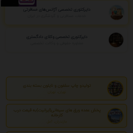
دایرکتوری تخصصی آژانس‌های مسافرتی
خدمات مسافرتی و گردشگری در ایران
دایرکتوری تخصصی وکلای دادگستری
مشاوره حقوقی و وکالت تخصصی
تولیدو چاپ سلفون و نایلون بسته بندی
تهران، تهران
پخش عمده ورق های سیمانی(ایرانیت)به قیمت درب
کارخانه
مازندران، آمل