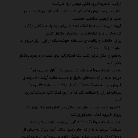
فرآیند تصمیم‌گیری نقش مهمی ایفا می‌کنند.
با این حال نمی‌توان انکار کرد که اعداد و آمار ابزاری قدرتمند در
جذب و ترغیب مخاطب هستند.
آن‌ها می‌توانند به ما کمک کنند تا پیام خود را به شکلی مؤثرتر
شفاف‌تر و قابل اعتمادتر به مخاطبان منتقل کنیم.
پر از اطلاعات و رقابت ی استفاده هوشمندانه از این ابزار می‌تواند
تفاوت بزرگی ایجاد کند.
به عنوان مثال فرض کنید یک استارتاپ نوپا قصد دارد سرمایه‌گذار
جذب کند.
به جای اینکه صرفاً ادعا کند که محصولش "بازار خوبی دارد"
می‌تواند با ارائه داده‌های دقیق و مستند مانند "رشد 30 درصدی
فروش در سه ماه گذشته" و "نرخ بازگشت سرمایه 25 درصد"
سرمایه‌گذاران را متقاعد کند که در این استارتاپ سرمایه‌گذاری
کنند.
یا تصور کنید یک سازمان غیردولتی در تلاش است تا برای یک
پروژه خیریه کمک جمع‌آوری کند.
به جای اینکه صرفاً بگوید که "این پروژه به افراد زیادی کمک
می‌کند" می‌تواند با ارائه آمار دقیق مانند "این پروژه به بیش از
5000 کودک نیازمند غذا و پوشاک ارائه می‌دهد" و "نرخ موفقیت