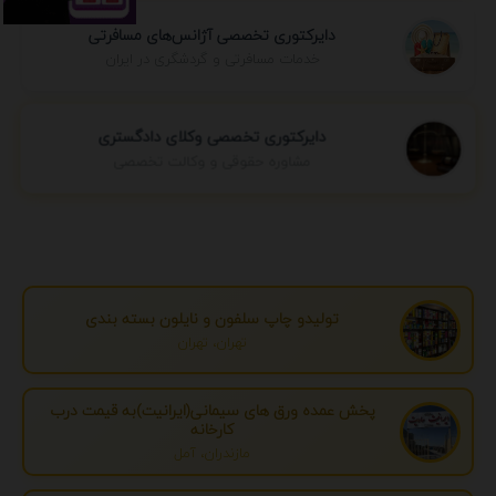
دایرکتوری تخصصی آژانس‌های مسافرتی
خدمات مسافرتی و گردشگری در ایران
دایرکتوری تخصصی وکلای دادگستری
مشاوره حقوقی و وکالت تخصصی
تولیدو چاپ سلفون و نایلون بسته بندی
تهران، تهران
پخش عمده ورق های سیمانی(ایرانیت)به قیمت درب
کارخانه
مازندران، آمل