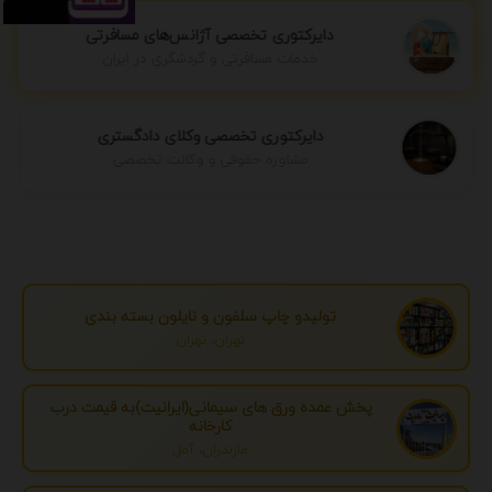
دایرکتوری تخصصی آژانس‌های مسافرتی
خدمات مسافرتی و گردشگری در ایران
دایرکتوری تخصصی وکلای دادگستری
مشاوره حقوقی و وکالت تخصصی
تولیدو چاپ سلفون و نایلون بسته بندی
تهران، تهران
پخش عمده ورق های سیمانی(ایرانیت)به قیمت درب
کارخانه
مازندران، آمل