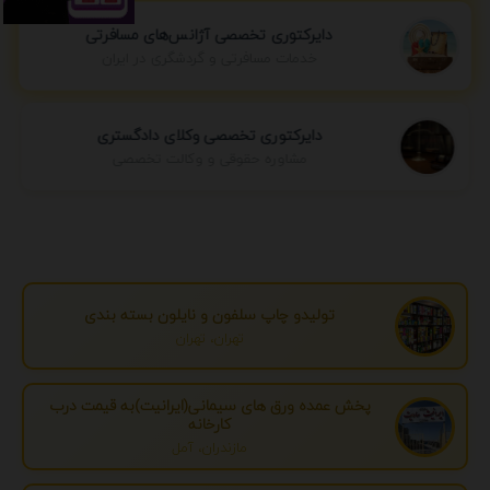
دایرکتوری تخصصی آژانس‌های مسافرتی
خدمات مسافرتی و گردشگری در ایران
دایرکتوری تخصصی وکلای دادگستری
مشاوره حقوقی و وکالت تخصصی
تولیدو چاپ سلفون و نایلون بسته بندی
تهران، تهران
پخش عمده ورق های سیمانی(ایرانیت)به قیمت درب
کارخانه
مازندران، آمل