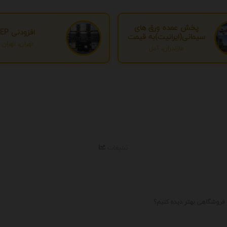
پخش عمده ورق های
افزودنی EP
سیمانی(ایرانیت)به قیمت
تهران، تهران
درب کارخانه
مازندران، آمل
تبلیغات
 فروشگاهی بهتر دیده کنیم؟