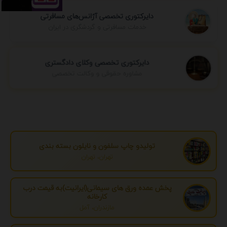
دایرکتوری تخصصی آژانس‌های مسافرتی
خدمات مسافرتی و گردشگری در ایران
دایرکتوری تخصصی وکلای دادگستری
مشاوره حقوقی و وکالت تخصصی
تولیدو چاپ سلفون و نایلون بسته بندی
تهران، تهران
پخش عمده ورق های سیمانی(ایرانیت)به قیمت درب
کارخانه
مازندران، آمل