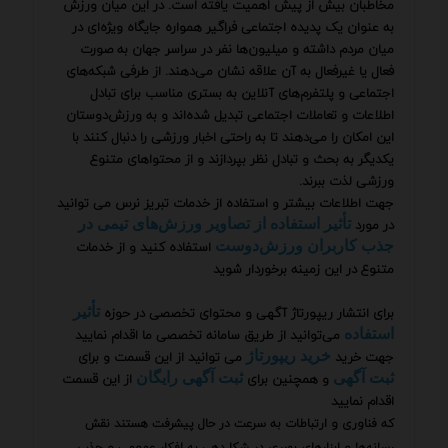
مخاطبان بیش از پیش اهمیت یافته است. در این میان ورزش
به عنوان یک پدیده اجتماعی فراگیر همواره جایگاه ویژه‌ای در
میان مردم داشته و میلیون‌ها نفر در سراسر جهان به صورت
فعال یا غیرفعال به آن علاقه نشان می‌دهند. از طرفی شبکه‌های
اجتماعی و پلتفرم‌های آنلاین به بستری مناسب برای تبادل
اطلاعات و تعاملات اجتماعی تبدیل شده‌اند و به ورزش‌دوستان
این امکان را می‌دهند تا به راحتی اخبار ورزشی را دنبال کنند با
یکدیگر به بحث و تبادل نظر بپردازند و از محتواهای متنوع
ورزشی لذت ببرند.
جهت اطلاعات بیشتر و استفاده از خدمات تبریز نرس می توانید
در مورد
تأثیر استفاده از تصاویر ورزش‌های تیمی در
استفاده کنید و از خدمات
جذب کاربران ورزش‌دوست
متنوع در این زمینه برخوردار شوید
برای انتشار ریپورتاژ آگهی و محتوای تخصصی در حوزه
تأثیر
می‌توانید از طریق سامانه تخصصی ما اقدام نمایید
استفاده
جهت خرید
می توانید از این قسمت و برای
خرید ریپورتاژ
و همچنین برای
از این قسمت
ثبت آگهی
ثبت آگهی رایگان
اقدام نمایید
که فناوری و ارتباطات به سرعت در حال پیشرفت هستند نقش
رسانه‌ها و ابزارهای بصری در شکل‌دهی به افکار عمومی و جذب