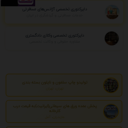
دایرکتوری تخصصی آژانس‌های مسافرتی
خدمات مسافرتی و گردشگری در ایران
دایرکتوری تخصصی وکلای دادگستری
مشاوره حقوقی و وکالت تخصصی
تولیدو چاپ سلفون و نایلون بسته بندی
تهران، تهران
پخش عمده ورق های سیمانی(ایرانیت)به قیمت درب
کارخانه
مازندران، آمل