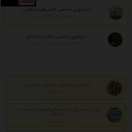
دایرکتوری تخصصی آژانس‌های مسافرتی
خدمات مسافرتی و گردشگری در ایران
دایرکتوری تخصصی وکلای دادگستری
مشاوره حقوقی و وکالت تخصصی
تولیدو چاپ سلفون و نایلون بسته بندی
تهران، تهران
پخش عمده ورق های سیمانی(ایرانیت)به قیمت درب
کارخانه
مازندران، آمل