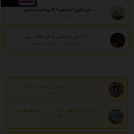
دایرکتوری تخصصی آژانس‌های مسافرتی
خدمات مسافرتی و گردشگری در ایران
دایرکتوری تخصصی وکلای دادگستری
مشاوره حقوقی و وکالت تخصصی
تولیدو چاپ سلفون و نایلون بسته بندی
تهران، تهران
پخش عمده ورق های سیمانی(ایرانیت)به قیمت درب
کارخانه
مازندران، آمل