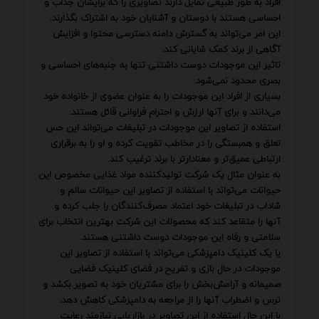
افراد به طور طبیعی تمایل دارند تصاویری را که برایشان جذاب و
احساسی هستند با دوستان و آشنایان خود به اشتراک بگذارند.
این امر می‌تواند به گسترش دامنه دسترسی محتوا و افزایش
آگاهی از برند کمک شایانی کند.
تاثیر این موجودات دوست داشتنی تنها به جنبه‌های احساسی و
بصری محدود نمی‌شود.
بسیاری از افراد این موجودات را به عنوان عضوی از خانواده خود
می‌دانند و برای آنها ارزش و احترام فراوانی قائل هستند.
استفاده از تصاویر این موجودات در تبلیغات می‌تواند این حس
تعلق و همبستگی را در مخاطب تقویت کرده و او را به برقراری
ارتباطی عمیق‌تر و معنادارتر با برند ترغیب کند.
به عنوان مثال یک شرکت تولیدکننده مواد غذایی مخصوص این
حیوانات می‌تواند با استفاده از تصاویر این حیوانات سالم و
شاداب در تبلیغات خود اعتماد مصرف‌کنندگان را جلب کرده و
آنها را متقاعد کند که محصولات این شرکت بهترین انتخاب برای
سلامتی و رفاه این موجودات دوست داشتنی هستند.
یا یک کلینیک دامپزشکی می‌تواند با استفاده از تصاویر این
موجودات در حال بازی و تفریح در فضای کلینیک فضایی
صمیمانه و آرامش‌بخش را برای مشتریان خود به تصویر بکشد و
ترس و اضطراب آنها را از مراجعه به دامپزشکی کاهش دهد.
با این حال استفاده از این تصاویر در بازاریابی نیازمند رعایت