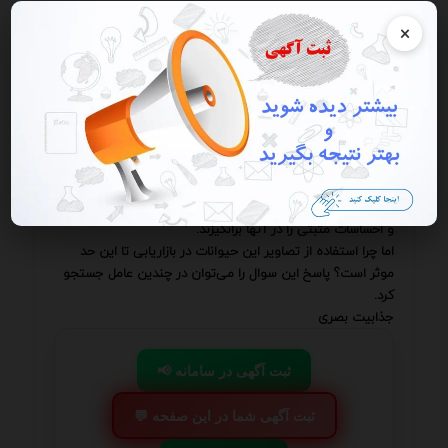
بازاریابان باید با درک صحیح از تاثیرات احساسی و عاطفی این
×
تصاویر آنها را به گونه‌ای استفاده کنند که به نفع هم برند و هم
این موجودات دوست داشتنی باشد.
در عصری که توجه مخاطبان به سرعت پراکنده می‌شود و رقابت
برای جلب نظر آنها به شدت افزایش یافته است استفاده از
عناصر جذاب و تاثیرگذار در تبلیغات و بازاریابی امری ضروری به
نظر می‌رسد.
یکی از این عناصر به کارگیری تصاویر حیوانات خانگی است.
این موجودات دوست‌داشتنی با چهره‌های معصوم و رفتارهای
دلنشین می‌توانند به سرعت توجه مخاطبان را به خود جلب کرده
و احساسات مثبتی را در آنها برانگیزند.
اما چرا استفاده از تصاویر این حیوانات در بازاریابی تا این حد
موثر است؟ پاسخ این سوال را می‌توان در چندین عامل جستجو
کرد.
جذابیت بصری
📢 ثبت آگهی در سامانه
💬 ثبت آگهی شما در این صفحه