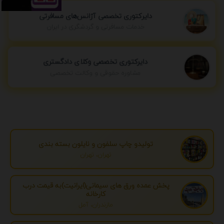
دایرکتوری تخصصی آژانس‌های مسافرتی
خدمات مسافرتی و گردشگری در ایران
دایرکتوری تخصصی وکلای دادگستری
مشاوره حقوقی و وکالت تخصصی
تولیدو چاپ سلفون و نایلون بسته بندی
تهران، تهران
پخش عمده ورق های سیمانی(ایرانیت)به قیمت درب
کارخانه
مازندران، آمل