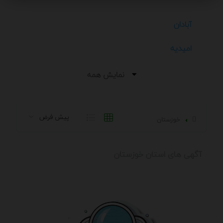
آبادان
اميديه
انديمشك
نمایش همه
اهواز
ايرانشهر
خوزستان
ايذه
آگهی های استان خوزستان
باغ ملك
بندرامام خميني
بندر ماهشهر