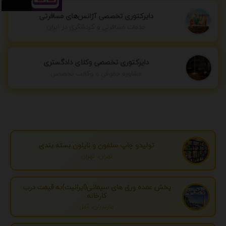
دایرکتوری تخصصی آژانس‌های مسافرتی
خدمات مسافرتی و گردشگری در ایران
دایرکتوری تخصصی وکلای دادگستری
مشاوره حقوقی و وکالت تخصصی
تولیدو چاپ سلفون و نایلون بسته بندی
تهران، تهران
پخش عمده ورق های سیمانی(ایرانیت)به قیمت درب
کارخانه
مازندران، آمل