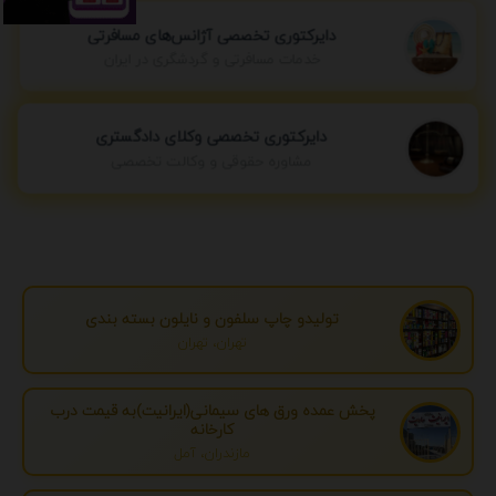
دایرکتوری تخصصی آژانس‌های مسافرتی
خدمات مسافرتی و گردشگری در ایران
دایرکتوری تخصصی وکلای دادگستری
مشاوره حقوقی و وکالت تخصصی
تولیدو چاپ سلفون و نایلون بسته بندی
تهران، تهران
پخش عمده ورق های سیمانی(ایرانیت)به قیمت درب
کارخانه
مازندران، آمل