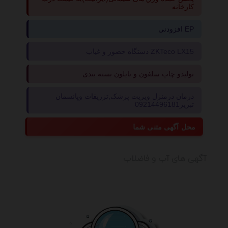
کارخانه
افزودنی EP
دستگاه حضور و غیاب ZKTeco LX15
تولیدو چاپ سلفون و نایلون بسته بندی
درمان درمنزل ویزیت پزشک,تزریقات وپانسمان
تبریز09214496181
محل آگهی متنی شما
آگهی های آب و فاضلاب