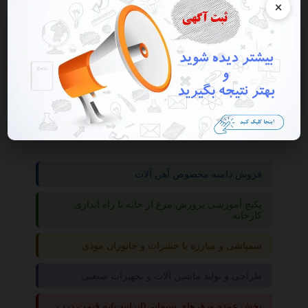
×
گروه ها
صنعت
آب و فاضلاب
فروش دامنه مخصوص آهن آلات
پکیج آموزشی پرورش مرغ از خانه تا راه اندازی
کارخانه
سمپاشی و مبارزه با حشرات و جانوران موذی
طراحی و تولید ماشین آلات و تجهیزات صنعتی
پخش عمده ورق های سیمانی(ایرانیت)به قیمت درب