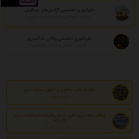
دایرکتوری تخصصی آژانس‌های مسافرتی
خدمات مسافرتی و گردشگری در ایران
دایرکتوری تخصصی وکلای دادگستری
مشاوره حقوقی و وکالت تخصصی
تولیدو چاپ سلفون و نایلون بسته بندی
تهران، تهران
پخش عمده ورق های سیمانی(ایرانیت)به قیمت درب
کارخانه
مازندران، آمل