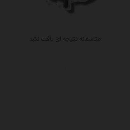
متاسفانه نتیجه ای یافت نشد
.
یت
درباره ما
سایت آگهی آریا از قدیمی ترین سایت 
ن
فعالیت خود را آغاز کرد و باتوجه به نیا
شرایط موجود ، کم کم به خدمات خود اف
با کادری مجرب علاوه بر تبلیغات و آگهی