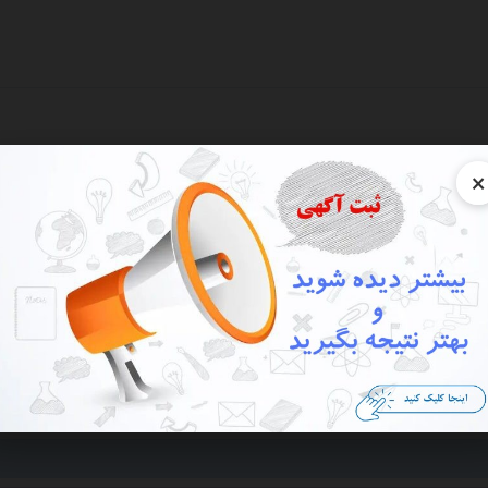
×
نه
ارخانه