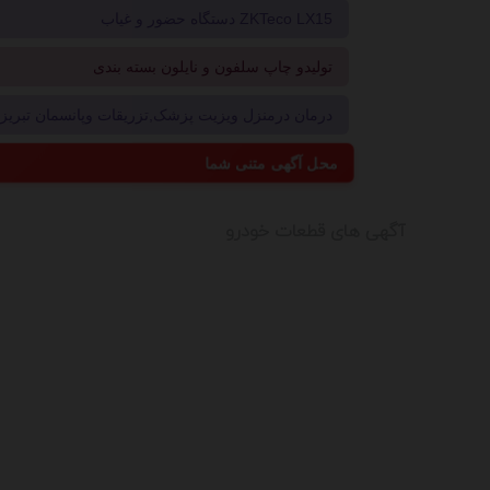
دستگاه حضور و غیاب ZKTeco LX15
تولیدو چاپ سلفون و نایلون بسته بندی
درمان درمنزل ویزیت پزشک,تزریقات وپانسمان تبریز09214496181
محل آگهی متنی شما
آگهی های قطعات خودرو