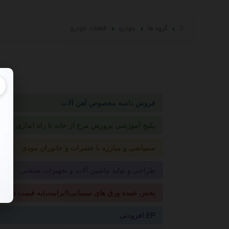
گروه ها
خودرو
قطعات خودرو
فروش دامنه مخصوص آهن آلات
پکیج آموزشی پرورش مرغ از خانه تا راه اندازی کارخا
سمپاشی و مبارزه با حشرات و جانوران موذی
طراحی و تولید ماشین آلات و تجهیزات صنعتی
پخش عمده ورق های سیمانی(ایرانیت)به قیمت درب ک
افزودنی EP