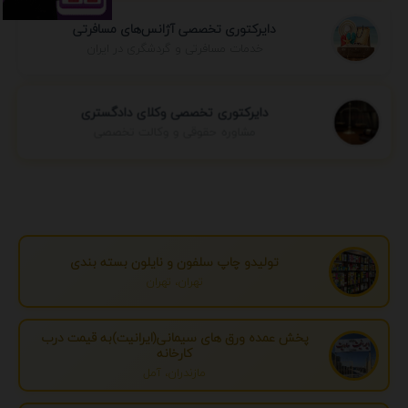
دایرکتوری تخصصی آژانس‌های مسافرتی
خدمات مسافرتی و گردشگری در ایران
دایرکتوری تخصصی وکلای دادگستری
مشاوره حقوقی و وکالت تخصصی
تولیدو چاپ سلفون و نایلون بسته بندی
تهران، تهران
پخش عمده ورق های سیمانی(ایرانیت)به قیمت درب
کارخانه
مازندران، آمل