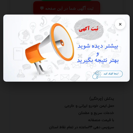
💬 ثبت آگهی شما در این صفحه
📰 ثبت ریپورتاژ
×
امداد خودرو . یدکش
سیراف. جم. کنگان.عسلویه
یدکش (چرخگیر)
حمل ایمن خودرو ایرانی و خارجی
خدمات سریع و مطمئن
با قیمت منصفانه
سرویس دهی ۲۴ساعته در تمام نقاط استان