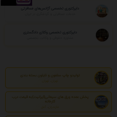
دایرکتوری تخصصی آژانس‌های مسافرتی
خدمات مسافرتی و گردشگری در ایران
دایرکتوری تخصصی وکلای دادگستری
مشاوره حقوقی و وکالت تخصصی
تولیدو چاپ سلفون و نایلون بسته بندی
تهران، تهران
پخش عمده ورق های سیمانی(ایرانیت)به قیمت درب
کارخانه
مازندران، آمل