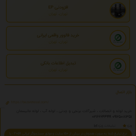
افزودنی EP
تهران، تهران
خرید فالوور واقعی ایرانی
تهران، تهران
تبدیل اطلاعات بانکی
تهران، تهران
بازار اتصال
https://bazaretesal.com/
خرید لوله و اتصالات ، شیرآلات برنجی و چدنی ، لوله آب ، لوله مانیسمان
02166644999
09125081351
ویژه
تبلیغات ویژه
درج تبلیغ شما به صورت همزمان در بیش از 150 سایت و موتور جستجوگر ایرانی 2059 - با