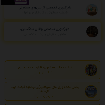
دایرکتوری تخصصی آژانس‌های مسافرتی
خدمات مسافرتی و گردشگری در ایران
دایرکتوری تخصصی وکلای دادگستری
مشاوره حقوقی و وکالت تخصصی
تولیدو چاپ سلفون و نایلون بسته بندی
تهران، تهران
پخش عمده ورق های سیمانی(ایرانیت)به قیمت درب
کارخانه
مازندران، آمل