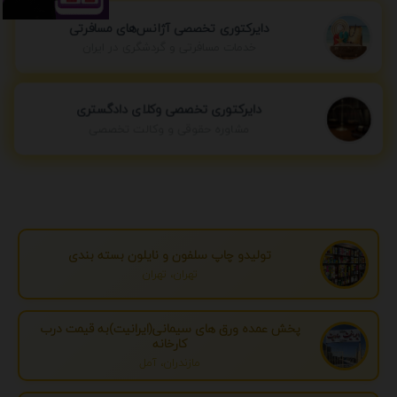
دایرکتوری تخصصی آژانس‌های مسافرتی
خدمات مسافرتی و گردشگری در ایران
دایرکتوری تخصصی وکلای دادگستری
مشاوره حقوقی و وکالت تخصصی
تولیدو چاپ سلفون و نایلون بسته بندی
تهران، تهران
پخش عمده ورق های سیمانی(ایرانیت)به قیمت درب
کارخانه
مازندران، آمل