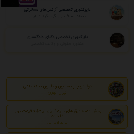
دایرکتوری تخصصی آژانس‌های مسافرتی
خدمات مسافرتی و گردشگری در ایران
دایرکتوری تخصصی وکلای دادگستری
مشاوره حقوقی و وکالت تخصصی
تولیدو چاپ سلفون و نایلون بسته بندی
تهران، تهران
پخش عمده ورق های سیمانی(ایرانیت)به قیمت درب
کارخانه
مازندران، آمل