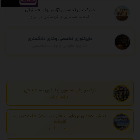
دایرکتوری تخصصی آژانس‌های مسافرتی
خدمات مسافرتی و گردشگری در ایران
دایرکتوری تخصصی وکلای دادگستری
مشاوره حقوقی و وکالت تخصصی
تولیدو چاپ سلفون و نایلون بسته بندی
تهران، تهران
پخش عمده ورق های سیمانی(ایرانیت)به قیمت درب
کارخانه
مازندران، آمل