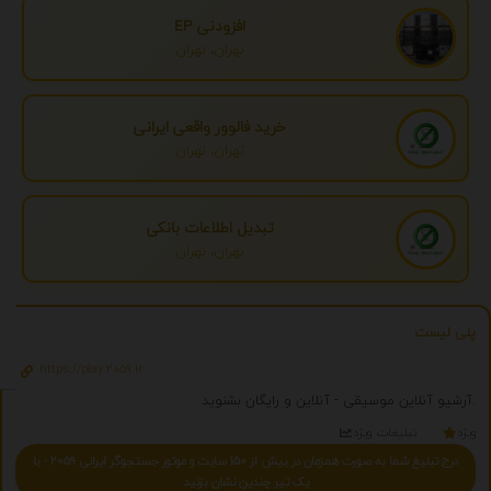
افزودنی EP
تهران، تهران
خرید فالوور واقعی ایرانی
تهران، تهران
تبدیل اطلاعات بانکی
تهران، تهران
پلی لیست
https://play.2059.ir
آرشیو آنلاین موسیقی - آنلاین و رایگان بشنوید.
ویژه
تبلیغات ویژه
درج تبلیغ شما به صورت همزمان در بیش از 150 سایت و موتور جستجوگر ایرانی 2059 - با
یک تیر چندین نشان بزنید