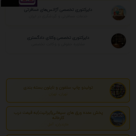
دایرکتوری تخصصی آژانس‌های مسافرتی
خدمات مسافرتی و گردشگری در ایران
دایرکتوری تخصصی وکلای دادگستری
مشاوره حقوقی و وکالت تخصصی
تولیدو چاپ سلفون و نایلون بسته بندی
تهران، تهران
پخش عمده ورق های سیمانی(ایرانیت)به قیمت درب
کارخانه
مازندران، آمل