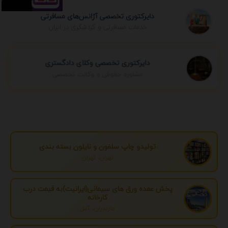
دایرکتوری تخصصی آژانس‌های مسافرتی
خدمات مسافرتی و گردشگری در ایران
دایرکتوری تخصصی وکلای دادگستری
مشاوره حقوقی و وکالت تخصصی
تولیدو چاپ سلفون و نایلون بسته بندی
تهران، تهران
پخش عمده ورق های سیمانی(ایرانیت)به قیمت درب
کارخانه
مازندران، آمل