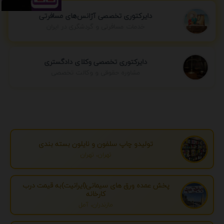
دایرکتوری تخصصی آژانس‌های مسافرتی
خدمات مسافرتی و گردشگری در ایران
دایرکتوری تخصصی وکلای دادگستری
مشاوره حقوقی و وکالت تخصصی
تولیدو چاپ سلفون و نایلون بسته بندی
تهران، تهران
پخش عمده ورق های سیمانی(ایرانیت)به قیمت درب
کارخانه
مازندران، آمل